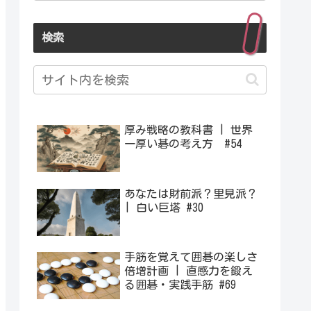
検索
厚み戦略の教科書 | 世界
一厚い碁の考え方 #54
あなたは財前派？里見派？
| 白い巨塔 #30
手筋を覚えて囲碁の楽しさ
倍増計画 | 直感力を鍛え
る囲碁・実践手筋 #69