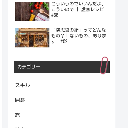
こういうのでいいんだよ、
こういので | 虚無レシピ
#68
「堪忍袋の緒」ってどんな
もの？| ないもの、ありま
す #52
カテゴリー
スキル
囲碁
旅