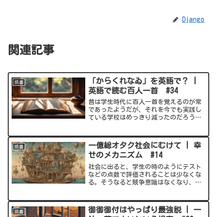
Django
関連記事
「からくれなゐ」を英語で？ |
読書
英語で読む百人一首 #34
昔は学生時代に百人一首を覚えるのが常
であったようだが、それを今でも実践し
ている学校はめっきり減ったのだろう。
自分自身振り返ってみても、百人一首の
うち何首か知ってはいるという状態だっ
たが、がっつり覚える機会は殆どなかっ
一億総オタク社会にむけて | 幸
読書
た。そんな自分が百人一首...
せのメカニズム #14
社会に出ると、学生の時のようにテスト
などの点数で評価されることは少なくな
る。そうなると競争意識はなくなり、一
見自由な生き方ができるように思われ
る。しかし、実際にはそんなことはな
い。むしろ、他人との比較はより加速す
御御御付はやっぱり最強説 | 一
読書
ることになるだろう。そんな厳...