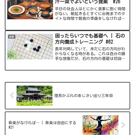
汁一菜でよいという提案 #26
平日の社会人はとにかく食事に割く時間
がない。朝起きるとすぐに出発までのタ
イトな時間で朝食の準備をしなければな
らない。そして夜帰ってきたら帰ってき
たで、献立を考えつつ、あまり夜遅くな
らないようにと急いで料理をしなければ
困ったらいつでも基礎へ | 石の
囲碁
ならない。独身に限らず専...
方向養成トレーニング #62
長年対局していて、未だに石の方向がわ
からなくなる時がある。これは自分の勝
手な想像だが、石の方向の基礎は初段に
なるくらいまでに身につけるのがきっと
普通なのだろうと思う。現在の自分の棋
力は五段程度である（と思っている）。
野狐囲碁や東洋囲碁では五...
理系かぶれのあじさい巡り三年目
音楽がなければ… | 音楽は自由にする
#21