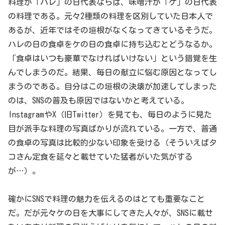
料理が「ハレ」の日代表ならば、味噌汁が「ケ」の日代表
の料理である。元々2種類の料理を区別していた日本人で
あるが、近年ではその垣根がなくなってきているそうだ。
ハレの日の食卓をケの日の食卓に持ち込むとどうなるか。
「食卓はいつも豪華でなければいけない」という錯覚を生
んでしまうのだ。結果、毎日の献立に悩む原因となってし
まうのである。自分はこの垣根の決壊が加速してしまった
のは、SNSの普及も原因ではないかと考えている。
InstagramやX（旧Twitter）を見ても、毎日のように見た
目が派手な料理の写真ばかりが流れている。一方で、普通
の食卓の写真は比較的少ない印象を受ける（そういえばタ
コさん定食を延々と載せていた猛者がいた気がする
が…）。
確かにSNSで料理の魅力を伝えるのはとても重要なこと
だ。だが元々ケの日を大事にしてきた人々が、SNSに載せ