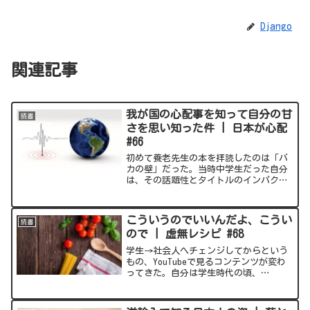
Django
関連記事
我が国の心配事を知って自分の甘
読書
さを思い知った件 | 日本が心配
#66
初めて養老先生の本を拝読したのは「バ
カの壁」だった。当時中学生だった自分
は、その話題性とタイトルのインパクト
から興味を持って生意気にも手を出して
みた。しかし当時は頑張って読み進めて
みるも、ひたすら小難しい話が続くなと
こういうのでいいんだよ、こうい
読書
思って終わった記憶がある...
ので | 虚無レシピ #68
学生→社会人へチェンジしてからという
もの、YouTubeで見るコンテンツが変わ
ってきた。自分は学生時代の頃、
YouTubeといえばゲームの実況か、囲碁
の対局か、クイズ系の動画を見るためだ
けに使っていた。ところが社会人になる