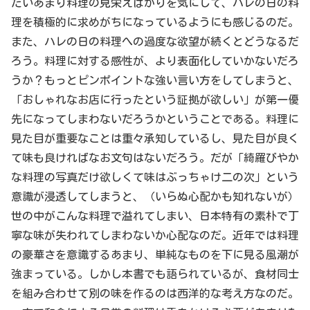
たいあまり料理の見栄えばかりを気にして、ハレの日の料
理を積極的に求めがちになっているようにも感じるのだ。
また、ハレの日の料理への過度な欲望が続くとどうなるだ
ろう。料理に対する感性が、より表面化していかないだろ
うか？もっとピンポイントな強い言い方をしてしまうと、
「おしゃれなお店に行ったという証拠が欲しい」が第一優
先になってしまわないだろうかということである。料理に
見た目が重要なことは重々承知しているし、見た目が良く
て味も良ければなお文句はないだろう。だが「綺羅びやか
な料理の写真だけ欲しくて味はぶっちゃけ二の次」という
意識が浸透してしまうと、（いらぬ心配かも知れないが）
世の中がこんな料理で溢れてしまい、日本特有の素朴で丁
寧な味が失われてしまわないか心配なのだ。近年では料理
の豪華さを意識するあまり、単純なものを下に見る風潮が
強まっている。しかし本書でも語られているが、食材同士
を組み合わせて別の味を作るのは西洋的な考え方なのだ。