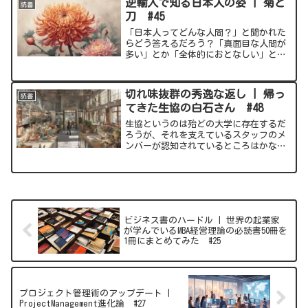
逆輸入で知る日本人の姿 | 菊と
読書
と書籍の解説や、筋...
刀 #45
「日本人ってどんな人間？」と聞かれた
らどう答えるだろう？「真面目な人間が
多い」とか「全体的におとなしい」とい
った、比較的ふわっとしたワードが出て
くるのではないだろうか。もちろん、日
本人の多くは日本に生まれて日本で多く
切れ味抜群の秀逸な返し | 帰っ
読書
の時間を過ごしている。そ...
てきた生協の白石さん #48
生協というのは殆どの大学に存在するだ
ろうが、それを支えているスタッフのメ
ンバーが認知されているところはかなり
少なそうだ。とりわけ、本書の著者の白
石さんほどとなると尚更だろう。実際、
自分が通っていた大学にも生協はあるに
はあった。ところがそこの...
ビジネス書のハードル | 世界の起業家
が学んでいるMBA経営理論の必読書50冊を
1冊にまとめてみた #25
プロジェクト管理術のアップデート |
ProjectManagement進化論 #27