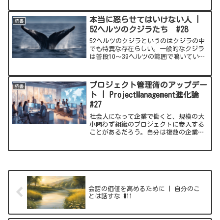
できない戯言だということだ。自分は現
在の会社がファーストキャリアであるか
本当に怒らせてはいけない人 |
読書
ら他の会社を沢山見たわ...
52ヘルツのクジラたち #28
52ヘルツのクジラというのはクジラの中
でも特異な存在らしい。一般的なクジラ
は普段10～39ヘルツの範囲で鳴いてい
る。それに対して52ヘルツというのは明
らかに高い周波数である。楽器に例える
とチューバの最低の音よりもわずかに高
プロジェクト管理術のアップデー
読書
い（「いや低いやん...
ト | ProjectManagement進化論
#27
社会人になって企業で働くと、規模の大
小問わず組織のプロジェクトに参入する
ことがあるだろう。自分は複数の企業を
練り歩いたわけでは無いので詳細は分か
らない。だが、当初定めたはずの開発日
程や計画が遅れてしまうというのは日常
茶飯事なのではないだろう...
会話の価値を高めるために | 自分のこ
とは話すな #11