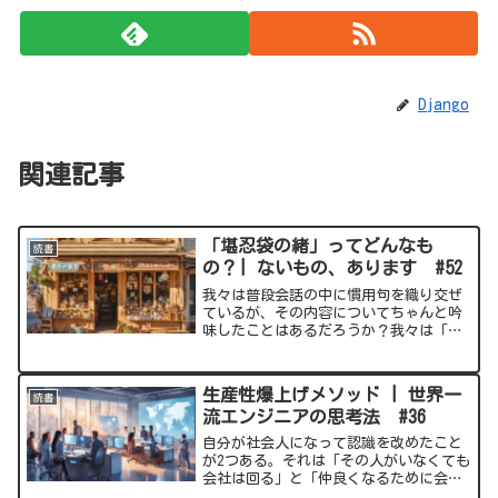
Django
関連記事
「堪忍袋の緒」ってどんなも
読書
の？| ないもの、あります #52
我々は普段会話の中に慣用句を織り交ぜ
ているが、その内容についてちゃんと吟
味したことはあるだろうか？我々は「目
から鱗」とか「自分のことを棚に上げ
る」とか、今日では何の違和感もなく使
っている。だがそれらを実際の行動に置
生産性爆上げメソッド | 世界一
読書
き換えてみると、だいぶ意味...
流エンジニアの思考法 #36
自分が社会人になって認識を改めたこと
が2つある。それは「その人がいなくても
会社は回る」と「仲良くなるために会社
に来ているわけではない」はあまり信用